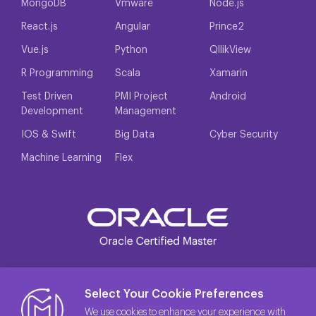
MongoDB
Vmware
Node.js
React.js
Angular
Prince2
Vue.js
Python
QllikView
R Programming
Scala
Xamarin
Test Driven
PMI Project
Android
Development
Management
IOS & Swift
Big Data
Cyber Security
Machine Learning
Flex
Select Your Cookie Preferences
We use cookies to enhance your experience with