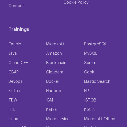
Cookie Policy
Contact
Trainings
Oracle
Microsoft
PostgreSQL
Java
Amazon
MySQL
C and C++
Blockchain
Scrum
CBAP
Cloudera
Cobit
Devops
Docker
Elastic Search
Flutter
Hadoop
HP
TDWI
IBM
ISTQB
ITIL
Kafka
Kotlin
Linux
Microservices
Microsoft Office