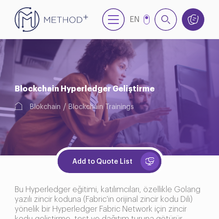
EN
TR
Blockchain Hyperledger Geliştirme
Blokchain
Blockchain Trainings
Add to Quote List
Bu Hyperledger eğitimi, katılımcıları, özellikle Golang
yazılı zincir koduna (Fabric'in orijinal zincir kodu Dili)
yönelik bir Hyperledger Fabric Network için zincir