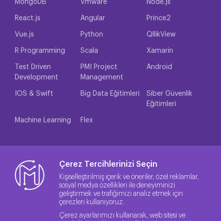
MongoDB
Vmware
Node.js
React.js
Angular
Prince2
Vue.js
Python
QllikView
R Programming
Scala
Xamarin
Test Driven
PMI Project
Android
Development
Management
IOS & Swift
Big Data Eğitimleri
Siber Güvenlik
Eğitimleri
Machine Learning
Flex
Çerez Tercihlerinizi Seçin
Kişiselleştirilmiş içerik ve öneriler, özel reklamlar,
sosyal medya özellikleri ile deneyiminizi
geliştirmek ve trafiğimizi analiz etmek için
çerezleri kullanıyoruz.
Çerez ayarlarımızı kullanarak, web sitesi ve