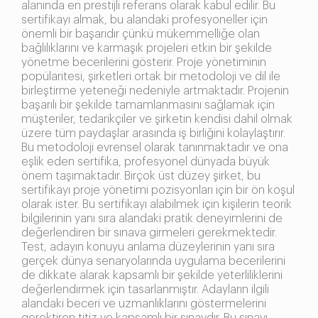
alanında en prestijli referans olarak kabul edilir. Bu
sertifikayı almak, bu alandaki profesyoneller için
önemli bir başarıdır çünkü mükemmelliğe olan
bağlılıklarını ve karmaşık projeleri etkin bir şekilde
yönetme becerilerini gösterir. Proje yönetiminin
popülaritesi, şirketleri ortak bir metodoloji ve dil ile
birleştirme yeteneği nedeniyle artmaktadır. Projenin
başarılı bir şekilde tamamlanmasını sağlamak için
müşteriler, tedarikçiler ve şirketin kendisi dahil olmak
üzere tüm paydaşlar arasında iş birliğini kolaylaştırır.
Bu metodoloji evrensel olarak tanınmaktadır ve ona
eşlik eden sertifika, profesyonel dünyada büyük
önem taşımaktadır. Birçok üst düzey şirket, bu
sertifikayı proje yönetimi pozisyonları için bir ön koşul
olarak ister. Bu sertifikayı alabilmek için kişilerin teorik
bilgilerinin yanı sıra alandaki pratik deneyimlerini de
değerlendiren bir sınava girmeleri gerekmektedir.
Test, adayın konuyu anlama düzeylerinin yanı sıra
gerçek dünya senaryolarında uygulama becerilerini
de dikkate alarak kapsamlı bir şekilde yeterliliklerini
değerlendirmek için tasarlanmıştır. Adayların ilgili
alandaki beceri ve uzmanlıklarını göstermelerini