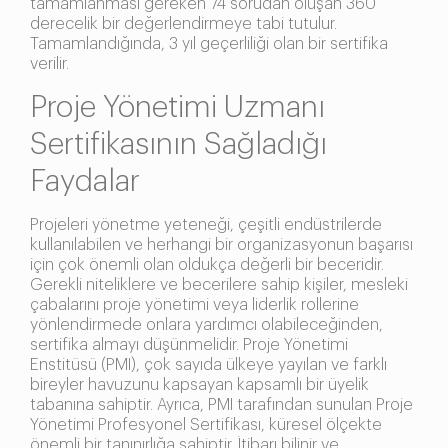
tamamlanması gereken 74 sorudan oluşan 360
derecelik bir değerlendirmeye tabi tutulur.
Tamamlandığında, 3 yıl geçerliliği olan bir sertifika
verilir.
Proje Yönetimi Uzmanı
Sertifikasının Sağladığı
Faydalar
Projeleri yönetme yeteneği, çeşitli endüstrilerde
kullanılabilen ve herhangi bir organizasyonun başarısı
için çok önemli olan oldukça değerli bir beceridir.
Gerekli niteliklere ve becerilere sahip kişiler, mesleki
çabalarını proje yönetimi veya liderlik rollerine
yönlendirmede onlara yardımcı olabileceğinden,
sertifika almayı düşünmelidir. Proje Yönetimi
Enstitüsü (PMI), çok sayıda ülkeye yayılan ve farklı
bireyler havuzunu kapsayan kapsamlı bir üyelik
tabanına sahiptir. Ayrıca, PMI tarafından sunulan Proje
Yönetimi Profesyonel Sertifikası, küresel ölçekte
önemli bir tanınırlığa sahiptir. İtibarı bilinir ve