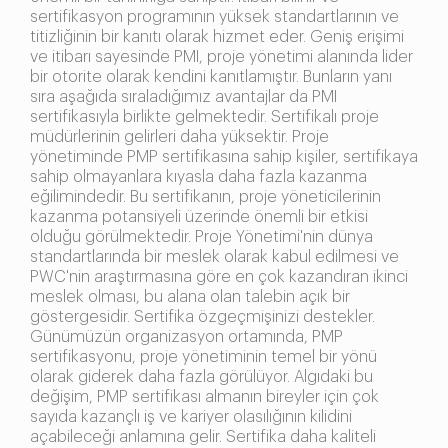
sertifikasyon programının yüksek standartlarının ve
titizliğinin bir kanıtı olarak hizmet eder. Geniş erişimi
ve itibarı sayesinde PMI, proje yönetimi alanında lider
bir otorite olarak kendini kanıtlamıştır. Bunların yanı
sıra aşağıda sıraladığımız avantajlar da PMI
sertifikasıyla birlikte gelmektedir. Sertifikalı proje
müdürlerinin gelirleri daha yüksektir. Proje
yönetiminde PMP sertifikasına sahip kişiler, sertifikaya
sahip olmayanlara kıyasla daha fazla kazanma
eğilimindedir. Bu sertifikanın, proje yöneticilerinin
kazanma potansiyeli üzerinde önemli bir etkisi
olduğu görülmektedir. Proje Yönetimi'nin dünya
standartlarında bir meslek olarak kabul edilmesi ve
PWC'nin araştırmasına göre en çok kazandıran ikinci
meslek olması, bu alana olan talebin açık bir
göstergesidir. Sertifika özgeçmişinizi destekler.
Günümüzün organizasyon ortamında, PMP
sertifikasyonu, proje yönetiminin temel bir yönü
olarak giderek daha fazla görülüyor. Algıdaki bu
değişim, PMP sertifikası almanın bireyler için çok
sayıda kazançlı iş ve kariyer olasılığının kilidini
açabileceği anlamına gelir. Sertifika daha kaliteli