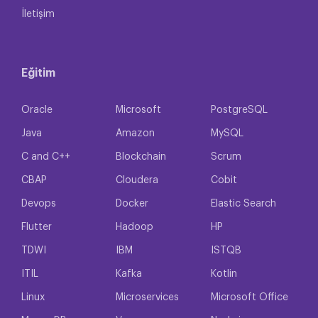
İletişim
Eğitim
Oracle
Microsoft
PostgreSQL
Java
Amazon
MySQL
C and C++
Blockchain
Scrum
CBAP
Cloudera
Cobit
Devops
Docker
Elastic Search
Flutter
Hadoop
HP
TDWI
IBM
ISTQB
ITIL
Kafka
Kotlin
Linux
Microservices
Microsoft Office