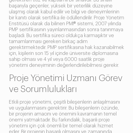
gerektiren titiz ve kapsamlı bir sınavdır. Bu sınavı
başarıyla geçenler, yüksek bir yeterlilik düzeyine
ulaşmış olarak kabul edilir ve bilgi ve deneyimlerinin
bir kanıtı olarak sertifika ile ödüllendirilir. Proje Yönetim
Enstitüsü olarak da bilinen PMI® sistemi, 2007 yılında
PMP sertifikasının yayınlanmasından sonra tanınmaya
başladı. Bu sertifika süreci oldukça karmaşıktır ve
tamamlanması gereken birkaç adım
gerektirmektedir. PMP sertifikasına hak kazanabilmek
için, kişilerin son 15 yıl içinde üniversite diplomasına
sahip olması ve 4 yıl veya 6000 saatlik proje
yönetimi deneyiminin değerlendirilebilmesi gerekir.
Proje Yönetimi Uzmanı Görev
ve Sorumlulukları
Etkili proje yönetimi, çeşitli bileşenlerin anlaşılmasını
ve uygulanmasını gerektirir. Bu bileşenlerin özünde,
bir projenin amacını ve önemini kavramanın temel
önemi yatmaktadır. Bu farkındalık, başarılı proje
yönetimi için çok önemli bir temel olarak hizmet
eder. Bir projenin başarılı olmasını ve zamanında