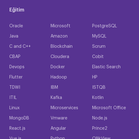
Eğitim
Oracle
Microsoft
PostgreSQL
Java
Amazon
MySQL
C and C++
Blockchain
Scrum
CBAP
Cloudera
Cobit
Devops
Docker
Elastic Search
Flutter
Hadoop
HP
TDWI
IBM
ISTQB
ITIL
Kafka
Kotlin
Linux
Microservices
Microsoft Office
MongoDB
Vmware
Node.js
React.js
Angular
Prince2
Vue.js
Python
QllikView