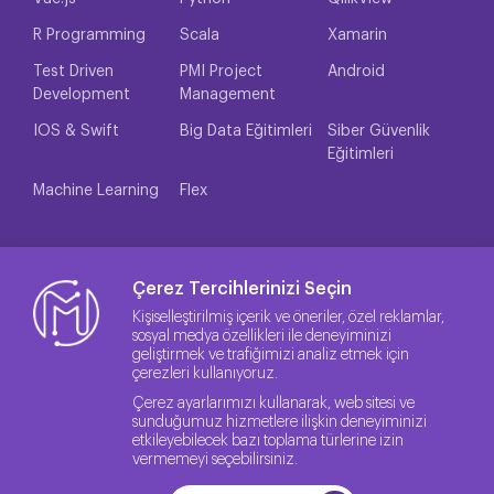
R Programming
Scala
Xamarin
Test Driven
PMI Project
Android
Development
Management
IOS & Swift
Big Data Eğitimleri
Siber Güvenlik
Eğitimleri
Machine Learning
Flex
Çerez Tercihlerinizi Seçin
Kişiselleştirilmiş içerik ve öneriler, özel reklamlar,
sosyal medya özellikleri ile deneyiminizi
geliştirmek ve trafiğimizi analiz etmek için
çerezleri kullanıyoruz.
Çerez ayarlarımızı kullanarak, web sitesi ve
sunduğumuz hizmetlere ilişkin deneyiminizi
etkileyebilecek bazı toplama türlerine izin
vermemeyi seçebilirsiniz.
© 2026 Sitenin Lisans Hakları Method IT'ye aittir.