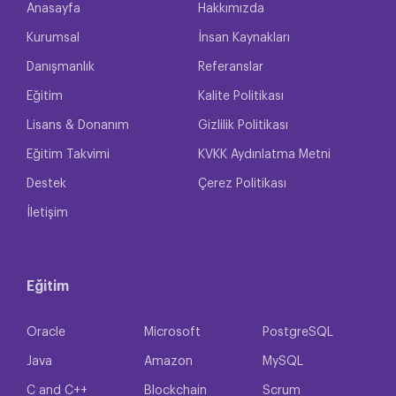
Anasayfa
Hakkımızda
Kurumsal
İnsan Kaynakları
Danışmanlık
Referanslar
Eğitim
Kalite Politikası
Lisans & Donanım
Gizlilik Politikası
Eğitim Takvimi
KVKK Aydınlatma Metni
Destek
Çerez Politikası
İletişim
Eğitim
Oracle
Microsoft
PostgreSQL
Java
Amazon
MySQL
C and C++
Blockchain
Scrum