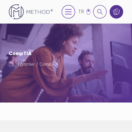
TR
EN
CompTIA
Eğitimler
CompTIA