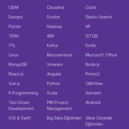
CBAP
Cloudera
Cobit
Devops
Docker
Elastic Search
Flutter
Hadoop
HP
TDWI
IBM
ISTQB
ITIL
Kafka
Kotlin
Linux
Microservices
Microsoft Office
MongoDB
Vmware
Node.js
React.js
Angular
Prince2
Vue.js
Python
QllikView
R Programming
Scala
Xamarin
Test Driven
PMI Project
Android
Development
Management
IOS & Swift
Big Data Eğitimleri
Siber Güvenlik
Eğitimleri