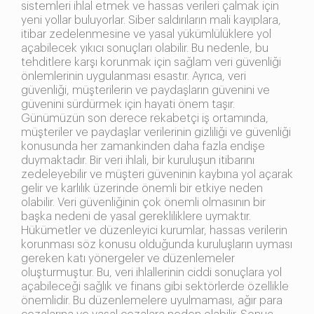
sistemleri ihlal etmek ve hassas verileri çalmak için
yeni yollar buluyorlar. Siber saldırıların mali kayıplara,
itibar zedelenmesine ve yasal yükümlülüklere yol
açabilecek yıkıcı sonuçları olabilir. Bu nedenle, bu
tehditlere karşı korunmak için sağlam veri güvenliği
önlemlerinin uygulanması esastır. Ayrıca, veri
güvenliği, müşterilerin ve paydaşların güvenini ve
güvenini sürdürmek için hayati önem taşır.
Günümüzün son derece rekabetçi iş ortamında,
müşteriler ve paydaşlar verilerinin gizliliği ve güvenliği
konusunda her zamankinden daha fazla endişe
duymaktadır. Bir veri ihlali, bir kuruluşun itibarını
zedeleyebilir ve müşteri güveninin kaybına yol açarak
gelir ve karlılık üzerinde önemli bir etkiye neden
olabilir. Veri güvenliğinin çok önemli olmasının bir
başka nedeni de yasal gerekliliklere uymaktır.
Hükümetler ve düzenleyici kurumlar, hassas verilerin
korunması söz konusu olduğunda kuruluşların uyması
gereken katı yönergeler ve düzenlemeler
oluşturmuştur. Bu, veri ihlallerinin ciddi sonuçlara yol
açabileceği sağlık ve finans gibi sektörlerde özellikle
önemlidir. Bu düzenlemelere uyulmaması, ağır para