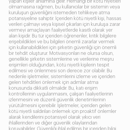
yapan kişiler anlamına gelir. Herhangi bir kötü niyetleri
olmamasına rağmen, bu kullanıcılar bir sistemin veya
kuruluşun güvenliğini istemeden tehlikeye atma
potansiyeline sahiptir. İçeriden kötü niyetli kişi, hassas
verileri çalmayı veya kişisel çıkarları için kuruluşa zarar
vermeyi amaçlayan faaliyetlerde kasıtlı olarak yer
alan kişidir. Bu tür içeriden öğrenenler, kritik bilgilere
erişebildikleri ve bu bilgileri önemli zararlar vermek
için kullanabildikleri için şirketin güvenliği için önemli
bir tehdit oluşturur. Motivasyonları ne olursa olsun,
genellikle şirketin sistemlerine ve verilerine meşru
erişimleri olduğundan, kötü niyetli kişilerin tespit
edilmesi ve önlenmesi son derece zor olabilir. Bu
nedenle işletmeler, sistemlerini izleme ve içeriden
gelen tehditleri önlemek için adımlar atma
konusunda dikkatli olmalıdır. Bu, katı erişim
kontrollerinin uygulanmasını, çalışan faaliyetlerinin
izlenmesini ve düzenli güvenlik denetimlerinin
yürütülmesini içerebilir. İşletmeler, içeriden gelen
kötü niyetli saldırıları önlemek için proaktif önlemler
alarak kendilerini potansiyel olarak yıkıcı veri
ihlallerinden ve diğer güvenlik olaylarından
koruyabilirler. Güvenliği ihlal edilmiş bir içeriden bilgi,