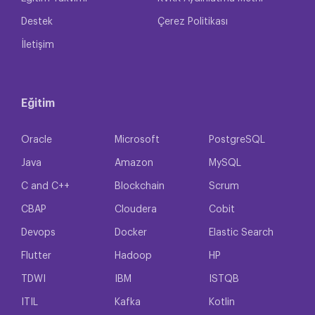
Destek
Çerez Politikası
İletişim
Eğitim
Oracle
Microsoft
PostgreSQL
Java
Amazon
MySQL
C and C++
Blockchain
Scrum
CBAP
Cloudera
Cobit
Devops
Docker
Elastic Search
Flutter
Hadoop
HP
TDWI
IBM
ISTQB
ITIL
Kafka
Kotlin