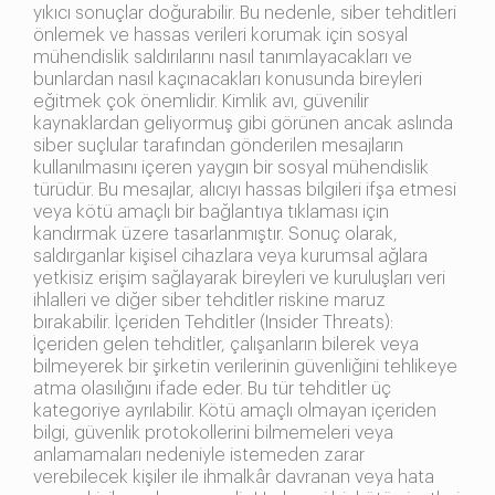
yıkıcı sonuçlar doğurabilir. Bu nedenle, siber tehditleri
önlemek ve hassas verileri korumak için sosyal
mühendislik saldırılarını nasıl tanımlayacakları ve
bunlardan nasıl kaçınacakları konusunda bireyleri
eğitmek çok önemlidir. Kimlik avı, güvenilir
kaynaklardan geliyormuş gibi görünen ancak aslında
siber suçlular tarafından gönderilen mesajların
kullanılmasını içeren yaygın bir sosyal mühendislik
türüdür. Bu mesajlar, alıcıyı hassas bilgileri ifşa etmesi
veya kötü amaçlı bir bağlantıya tıklaması için
kandırmak üzere tasarlanmıştır. Sonuç olarak,
saldırganlar kişisel cihazlara veya kurumsal ağlara
yetkisiz erişim sağlayarak bireyleri ve kuruluşları veri
ihlalleri ve diğer siber tehditler riskine maruz
bırakabilir. İçeriden Tehditler (Insider Threats):
İçeriden gelen tehditler, çalışanların bilerek veya
bilmeyerek bir şirketin verilerinin güvenliğini tehlikeye
atma olasılığını ifade eder. Bu tür tehditler üç
kategoriye ayrılabilir. Kötü amaçlı olmayan içeriden
bilgi, güvenlik protokollerini bilmemeleri veya
anlamamaları nedeniyle istemeden zarar
verebilecek kişiler ile ihmalkâr davranan veya hata