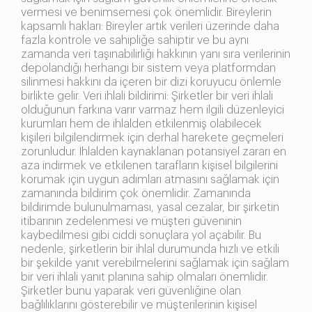
vermesi ve benimsemesi çok önemlidir. Bireylerin
kapsamlı hakları: Bireyler artık verileri üzerinde daha
fazla kontrole ve sahipliğe sahiptir ve bu aynı
zamanda veri taşınabilirliği hakkının yanı sıra verilerinin
depolandığı herhangi bir sistem veya platformdan
silinmesi hakkını da içeren bir dizi koruyucu önlemle
birlikte gelir. Veri ihlali bildirimi: Şirketler bir veri ihlali
olduğunun farkına varır varmaz hem ilgili düzenleyici
kurumları hem de ihlalden etkilenmiş olabilecek
kişileri bilgilendirmek için derhal harekete geçmeleri
zorunludur. İhlalden kaynaklanan potansiyel zararı en
aza indirmek ve etkilenen tarafların kişisel bilgilerini
korumak için uygun adımları atmasını sağlamak için
zamanında bildirim çok önemlidir. Zamanında
bildirimde bulunulmaması, yasal cezalar, bir şirketin
itibarının zedelenmesi ve müşteri güveninin
kaybedilmesi gibi ciddi sonuçlara yol açabilir. Bu
nedenle, şirketlerin bir ihlal durumunda hızlı ve etkili
bir şekilde yanıt verebilmelerini sağlamak için sağlam
bir veri ihlali yanıt planına sahip olmaları önemlidir.
Şirketler bunu yaparak veri güvenliğine olan
bağlılıklarını gösterebilir ve müşterilerinin kişisel