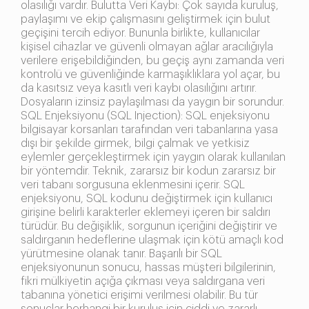
olasılığı vardır. Bulutta Veri Kaybı: Çok sayıda kuruluş,
paylaşımı ve ekip çalışmasını geliştirmek için bulut
geçişini tercih ediyor. Bununla birlikte, kullanıcılar
kişisel cihazlar ve güvenli olmayan ağlar aracılığıyla
verilere erişebildiğinden, bu geçiş aynı zamanda veri
kontrolü ve güvenliğinde karmaşıklıklara yol açar, bu
da kasıtsız veya kasıtlı veri kaybı olasılığını artırır.
Dosyaların izinsiz paylaşılması da yaygın bir sorundur.
SQL Enjeksiyonu (SQL Injection): SQL enjeksiyonu
bilgisayar korsanları tarafından veri tabanlarına yasa
dışı bir şekilde girmek, bilgi çalmak ve yetkisiz
eylemler gerçekleştirmek için yaygın olarak kullanılan
bir yöntemdir. Teknik, zararsız bir kodun zararsız bir
veri tabanı sorgusuna eklenmesini içerir. SQL
enjeksiyonu, SQL kodunu değiştirmek için kullanıcı
girişine belirli karakterler eklemeyi içeren bir saldırı
türüdür. Bu değişiklik, sorgunun içeriğini değiştirir ve
saldırganın hedeflerine ulaşmak için kötü amaçlı kod
yürütmesine olanak tanır. Başarılı bir SQL
enjeksiyonunun sonucu, hassas müşteri bilgilerinin,
fikri mülkiyetin açığa çıkması veya saldırgana veri
tabanına yönetici erişimi verilmesi olabilir. Bu tür