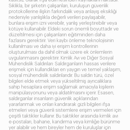
kasıtsız olarak ifşa edilmesinden kaynaklanmaktadır.
Sıklıkla, bir şirketin çalışanları, kuruluşun güvenlik
protokollerine ilişkin farkındalık veya anlayış eksikliği
nedeniyle yanlışlıkla değerli verileri paylaşabilir,
bunlara erişim izni verebilir, yanlış yerleştirebilir veya
kötüye kullanabilir. Eldeki sorun önemli boyuttadır ve
düzeltilmesi için çalışanların eğitiminden daha
fazlasını gerektirir. Veri kaybı önleme teknolojisinin
kullanılması ve daha iyi erişim kontrollerinin
oluşturulması da dahil olmak üzere ek önlemlerin
uygulanmasını gerektirir. Kimlik Avı ve Diğer Sosyal
Mühendislik Saldırıları: Saldırganların hassas verilere
erişmek için kullandıkları en yaygın ve temel yaklaşım,
sosyal mühendislik saldırılarıdır. Bu saldırı türü, özel
bilgileri elde etmek veya yükseltilmiş ayrıcalıklara
sahip hesaplara erişim sağlamak amacıyla kişilerin
manipülasyonunu veya aldatılmasını içerir. Esasen,
saldırganlar insanların güvenlik açıklarından
yararlanmak ve onları kandırarak gizli bilgileri ifşa
etmeleri veya güvenli sistemlere erişim vermeleri için
çeşitli taktikler kullanır. Bu taktikler arasında kimlik avı
e-postaları, bahane, kandırma veya kimliğe bürünme
yer alabilir ve hem bireyler hem de kuruluşlar için