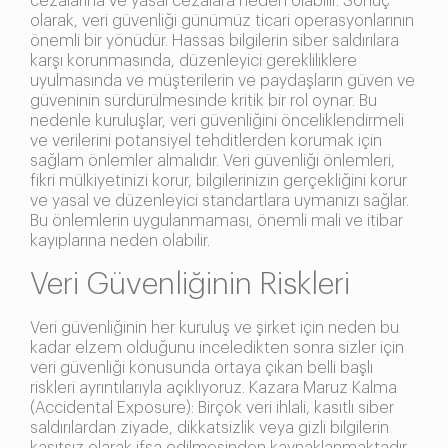
cezalarına ve yasal cezalara neden olabilir. Sonuç
olarak, veri güvenliği günümüz ticari operasyonlarının
önemli bir yönüdür. Hassas bilgilerin siber saldırılara
karşı korunmasında, düzenleyici gerekliliklere
uyulmasında ve müşterilerin ve paydaşların güven ve
güveninin sürdürülmesinde kritik bir rol oynar. Bu
nedenle kuruluşlar, veri güvenliğini önceliklendirmeli
ve verilerini potansiyel tehditlerden korumak için
sağlam önlemler almalıdır. Veri güvenliği önlemleri,
fikri mülkiyetinizi korur, bilgilerinizin gerçekliğini korur
ve yasal ve düzenleyici standartlara uymanızı sağlar.
Bu önlemlerin uygulanmaması, önemli mali ve itibar
kayıplarına neden olabilir.
Veri Güvenliğinin Riskleri
Veri güvenliğinin her kuruluş ve şirket için neden bu
kadar elzem olduğunu inceledikten sonra sizler için
veri güvenliği konusunda ortaya çıkan belli başlı
riskleri ayrıntılarıyla açıklıyoruz. Kazara Maruz Kalma
(Accidental Exposure): Birçok veri ihlali, kasıtlı siber
saldırılardan ziyade, dikkatsizlik veya gizli bilgilerin