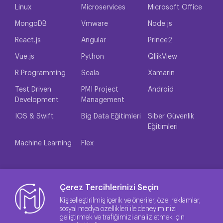
Linux
Microservices
Microsoft Office
MongoDB
Vmware
Node.js
React.js
Angular
Prince2
Vue.js
Python
QllikView
R Programming
Scala
Xamarin
Test Driven
PMI Project
Android
Development
Management
IOS & Swift
Big Data Eğitimleri
Siber Güvenlik
Eğitimleri
Machine Learning
Flex
Çerez Tercihlerinizi Seçin
Kişiselleştirilmiş içerik ve öneriler, özel reklamlar,
sosyal medya özellikleri ile deneyiminizi
geliştirmek ve trafiğimizi analiz etmek için