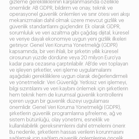
gizleme gerekliliklerinin karşılanmasında özellikle
önemlidir. AB GDPR, bildirim ve onay, teknik ve
operasyonel güvenlik önlemleri ve sınır ötesi veri akışı
mekanizmaları dahil olmak üzere mevcut gizlilik ve
güvenlik standartlarını güçlendirir. Ek olarak GDPR,
sorumluluk ve veri azaltma gibi çağdaş dijital, küresel
ve veriye dayalı ekonomiye uygun yeni gizlilik ilkeleri
getiriyor. Genel Veri Koruma Yönetmeliği (GDPR)
kapsamında, bir veri ihlali, bir şirketin yıllık küresel
cirosunun yüzde dördüne veya 20 milyon Euro'ya
kadar para cezasına çarptırılabilir. AB'de veri toplayan
ve işleyen şirketler, veri işleme uygulamalarını
aşağıdaki gerekliliklere uygun olarak değerlendirmeli
ve yönetmelidir: Veri Güvenliği: Yetkisiz veri işlemeyi,
bilgi sızıntılarını ve veri kaybını önlemek için şirketlerin
hem teknik hem de kurumsal güvenlik kontrollerini
içeren uygun bir güvenlik düzeyi uygulaması
önemlidir. Genel Veri Koruma Yönetmeliği (GDPR),
şirketlerin güvenlik programlarına şifreleme, ağ ve
sistem bütünlüğü, olay yönetimi, esneklik ve
kullanılabilirlik gereksinimlerini dahil etmelerini önerir.
Bu nedenle, şirketlerin hassas verilerin korunmasını
sağlamak için sağlam güvenlik önlemlerine öncelik