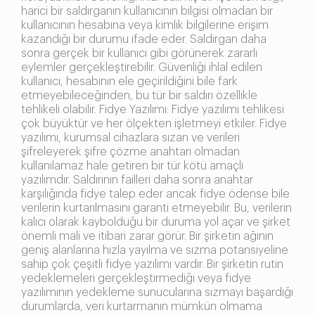
harici bir saldırganın kullanıcının bilgisi olmadan bir
kullanıcının hesabına veya kimlik bilgilerine erişim
kazandığı bir durumu ifade eder. Saldırgan daha
sonra gerçek bir kullanıcı gibi görünerek zararlı
eylemler gerçekleştirebilir. Güvenliği ihlal edilen
kullanıcı, hesabının ele geçirildiğini bile fark
etmeyebileceğinden, bu tür bir saldırı özellikle
tehlikeli olabilir. Fidye Yazılımı: Fidye yazılımı tehlikesi
çok büyüktür ve her ölçekten işletmeyi etkiler. Fidye
yazılımı, kurumsal cihazlara sızan ve verileri
şifreleyerek şifre çözme anahtarı olmadan
kullanılamaz hale getiren bir tür kötü amaçlı
yazılımdır. Saldırının failleri daha sonra anahtar
karşılığında fidye talep eder ancak fidye ödense bile
verilerin kurtarılmasını garanti etmeyebilir. Bu, verilerin
kalıcı olarak kaybolduğu bir duruma yol açar ve şirket
önemli mali ve itibari zarar görür. Bir şirketin ağının
geniş alanlarına hızla yayılma ve sızma potansiyeline
sahip çok çeşitli fidye yazılımı vardır. Bir şirketin rutin
yedeklemeleri gerçekleştirmediği veya fidye
yazılımının yedekleme sunucularına sızmayı başardığı
durumlarda, veri kurtarmanın mümkün olmama