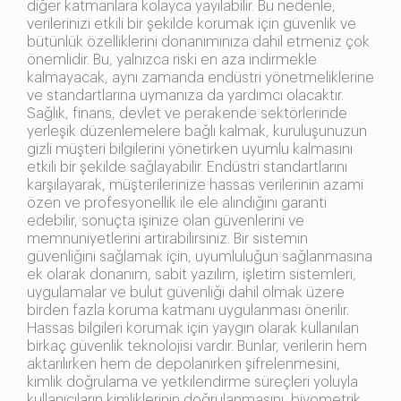
diğer katmanlara kolayca yayılabilir. Bu nedenle,
verilerinizi etkili bir şekilde korumak için güvenlik ve
bütünlük özelliklerini donanımınıza dahil etmeniz çok
önemlidir. Bu, yalnızca riski en aza indirmekle
kalmayacak, aynı zamanda endüstri yönetmeliklerine
ve standartlarına uymanıza da yardımcı olacaktır.
Sağlık, finans, devlet ve perakende sektörlerinde
yerleşik düzenlemelere bağlı kalmak, kuruluşunuzun
gizli müşteri bilgilerini yönetirken uyumlu kalmasını
etkili bir şekilde sağlayabilir. Endüstri standartlarını
karşılayarak, müşterilerinize hassas verilerinin azami
özen ve profesyonellik ile ele alındığını garanti
edebilir, sonuçta işinize olan güvenlerini ve
memnuniyetlerini artırabilirsiniz. Bir sistemin
güvenliğini sağlamak için, uyumluluğun sağlanmasına
ek olarak donanım, sabit yazılım, işletim sistemleri,
uygulamalar ve bulut güvenliği dahil olmak üzere
birden fazla koruma katmanı uygulanması önerilir.
Hassas bilgileri korumak için yaygın olarak kullanılan
birkaç güvenlik teknolojisi vardır. Bunlar, verilerin hem
aktarılırken hem de depolanırken şifrelenmesini,
kimlik doğrulama ve yetkilendirme süreçleri yoluyla
kullanıcıların kimliklerinin doğrulanmasını, biyometrik