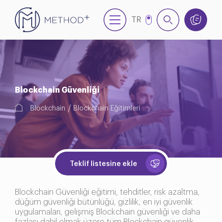
TR
EN
Blockchain Güvenliği
Blockchain
Blockchain Eğitimleri
Teklif listesine ekle
Blockchain Güvenliği eğitimi, tehditler, risk azaltma,
düğüm güvenliği bütünlüğü, gizlilik, en iyi güvenlik
uygulamaları, gelişmiş Blockchain güvenliği ve daha