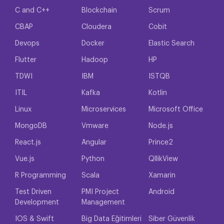
C and C++
Blockchain
Scrum
CBAP
Cloudera
Cobit
Devops
Docker
Elastic Search
Flutter
Hadoop
HP
TDWI
IBM
ISTQB
ITIL
Kafka
Kotlin
Linux
Microservices
Microsoft Office
MongoDB
Vmware
Node.js
React.js
Angular
Prince2
Vue.js
Python
QllikView
R Programming
Scala
Xamarin
Test Driven
PMI Project
Android
Development
Management
IOS & Swift
Big Data Eğitimleri
Siber Güvenlik