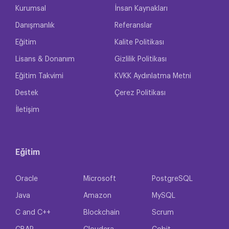
Kurumsal
İnsan Kaynakları
Danışmanlık
Referanslar
Eğitim
Kalite Politikası
Lisans & Donanım
Gizlilik Politikası
Eğitim Takvimi
KVKK Aydınlatma Metni
Destek
Çerez Politikası
İletişim
Eğitim
Oracle
Microsoft
PostgreSQL
Java
Amazon
MySQL
C and C++
Blockchain
Scrum