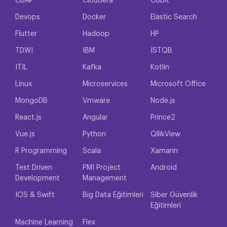
CBAP
Cloudera
Cobit
Devops
Docker
Elastic Search
Flutter
Hadoop
HP
TDWI
IBM
ISTQB
ITIL
Kafka
Kotlin
Linux
Microservices
Microsoft Office
MongoDB
Vmware
Node.js
React.js
Angular
Prince2
Vue.js
Python
QllikView
R Programming
Scala
Xamarin
Test Driven
PMI Project
Android
Development
Management
IOS & Swift
Big Data Eğitimleri
Siber Güvenlik
Eğitimleri
Machine Learning
Flex