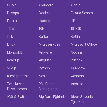
CBAP
Cloudera
Cobit
Devops
Docker
Elastic Search
Flutter
Hadoop
HP
TDWI
IBM
ISTQB
ITIL
Kafka
Kotlin
Linux
Microservices
Microsoft Office
MongoDB
Vmware
Node.js
React.js
Angular
Prince2
Vue.js
Python
QllikView
R Programming
Scala
Xamarin
Test Driven
PMI Project
Android
Development
Management
IOS & Swift
Big Data Eğitimleri
Siber Güvenlik
Eğitimleri