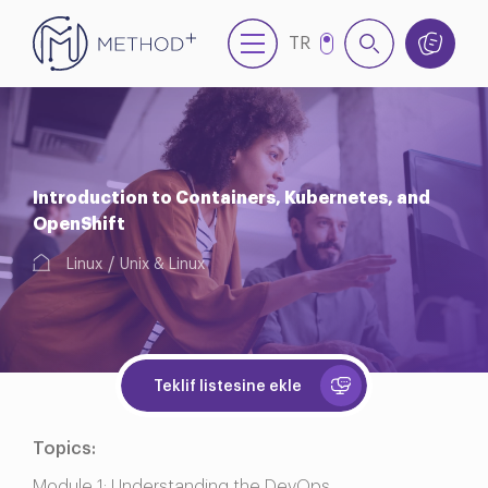
TR
EN
Introduction to Containers, Kubernetes, and
OpenShift
Linux
Unix & Linux
Teklif listesine ekle
Topics:
Module 1: Understanding the DevOps