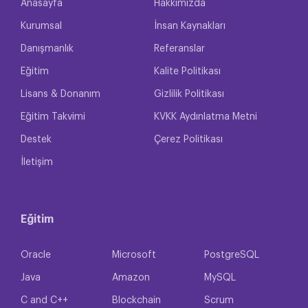
Anasayfa
Hakkımızda
Kurumsal
İnsan Kaynakları
Danışmanlık
Referanslar
Eğitim
Kalite Politikası
Lisans & Donanım
Gizlilik Politikası
Eğitim Takvimi
KVKK Aydınlatma Metni
Destek
Çerez Politikası
İletişim
Eğitim
Oracle
Microsoft
PostgreSQL
Java
Amazon
MySQL
C and C++
Blockchain
Scrum