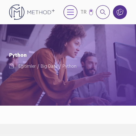
TR
EN
Python
Eğitimler
Big Data
Python