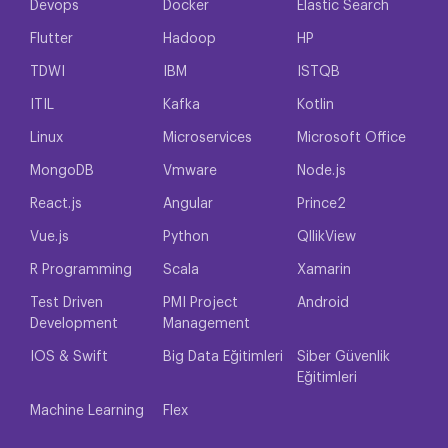
Devops
Docker
Elastic Search
Flutter
Hadoop
HP
TDWI
IBM
ISTQB
ITIL
Kafka
Kotlin
Linux
Microservices
Microsoft Office
MongoDB
Vmware
Node.js
React.js
Angular
Prince2
Vue.js
Python
QllikView
R Programming
Scala
Xamarin
Test Driven
PMI Project
Android
Development
Management
IOS & Swift
Big Data Eğitimleri
Siber Güvenlik
Eğitimleri
Machine Learning
Flex