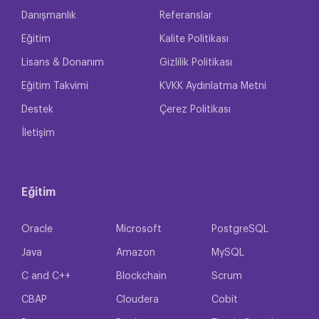
Danışmanlık
Referanslar
Eğitim
Kalite Politikası
Lisans & Donanım
Gizlilik Politikası
Eğitim Takvimi
KVKK Aydınlatma Metni
Destek
Çerez Politikası
İletişim
Eğitim
Oracle
Microsoft
PostgreSQL
Java
Amazon
MySQL
C and C++
Blockchain
Scrum
CBAP
Cloudera
Cobit