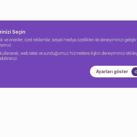
inizi Seçin
erik ve öneriler, özel reklamlar, sosyal medya özellikleri ile deneyiminizi geliş
nıyoruz.
kullanarak, web sitesi ve sunduğumuz hizmetlere ilişkin deneyiminizi etkile
bilirsiniz.
Ayarları göster