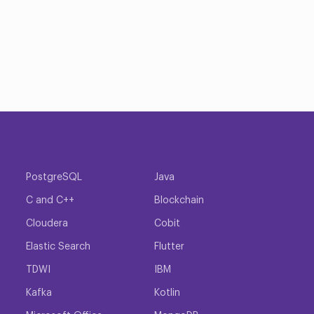
PostgreSQL
Java
C and C++
Blockchain
Cloudera
Cobit
Elastic Search
Flutter
TDWI
IBM
Kafka
Kotlin