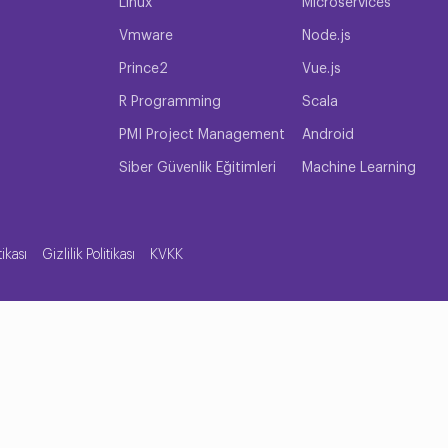
Linux
Microservices
Vmware
Node.js
Prince2
Vue.js
R Programming
Scala
PMI Project Management
Android
Siber Güvenlik Eğitimleri
Machine Learning
tikası
Gizlilik Politikası
KVKK