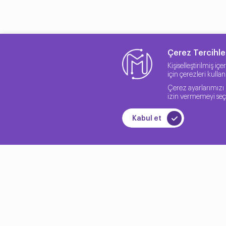
Çerez Tercihler
Kişiselleştirilmiş iç
için çerezleri kulla
Çerez ayarlarımızı 
izin vermemeyi seçe
Kabul et