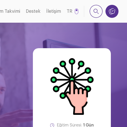
im Takvimi
Destek
İletişim
TR
EN
Eğitim Süresi:
1 Gün