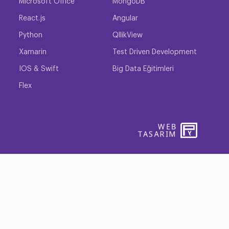
Microsoft Office
MongoDB
React.js
Angular
Python
QllikView
Xamarin
Test Driven Development
IOS & Swift
Big Data Eğitimleri
Flex
WEB
PENTA
TASARIM
YAZIL