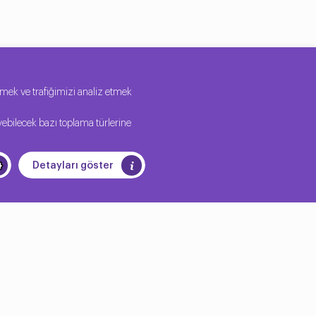
tirmek ve trafiğimizi analiz etmek
yebilecek bazı toplama türlerine
Detayları göster