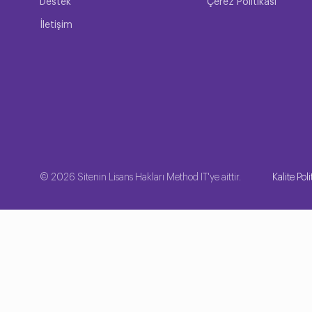
Destek
Çerez Politikası
İletişim
© 2026 Sitenin Lisans Hakları Method IT'ye aittir.
Kalite Poli