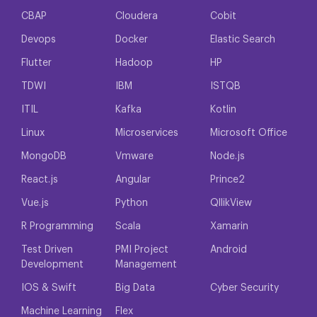
hizmetler dahil olmak üzere çok çeşitli konuları
kapsar. Sınıf tabanlı eğitim, çevrimiçi kurslar ve
CBAP
Cloudera
Cobit
uygulamalı laboratuvarların birleşimiyle Kubernetes
Devops
Docker
Elastic Search
eğitim programları, öğrencilere pratik, etkileşimli bir
ortamda Kubernetes sistemi ve konteynerli
Flutter
Hadoop
HP
uygulamalar hakkında bilgi edinme fırsatı sunar.
TDWI
IBM
ISTQB
Kubernetes Eğitim Hedef
ITIL
Kafka
Kotlin
Grubu
Linux
Microservices
Microsoft Office
MongoDB
Vmware
Node.js
Method TR Kubernetes online eğitimi, teknoloji
endüstrisinde, özellikle bulut bilgi işlem,
React.js
Angular
Prince2
konteynerleştirme ve mikro hizmetler alanlarında
kariyer yapmakla ilgilenen profesyoneller için
Vue.js
Python
QllikView
tasarlanmıştır. Bu alanlarda bilgi ve becerilerini
R Programming
Scala
Xamarin
genişletmek isteyen profesyoneller için de uygundur.
Test Driven
PMI Project
Android
Kubernetes Eğitimi İçin
Development
Management
Gerekli Kullanılan Yazılımlar
IOS & Swift
Big Data
Cyber Security
ve Donanımlar
Machine Learning
Flex