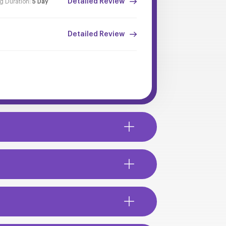
Detailed Review
ng Duration:
5 Day
Detailed Review