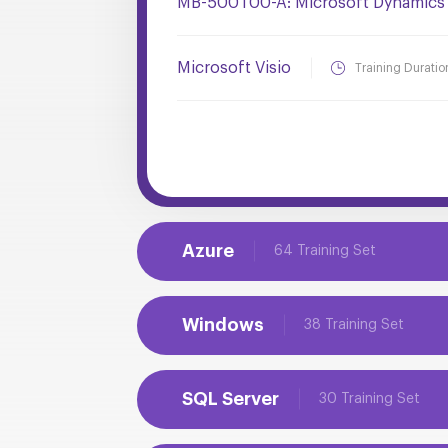
MB-500T00-A: Microsoft Dynamics 
Microsoft Visio
Training Duratio
Azure
64 Training Set
Windows
38 Training Set
SQL Server
30 Training Set