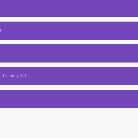
t
1 Training Set