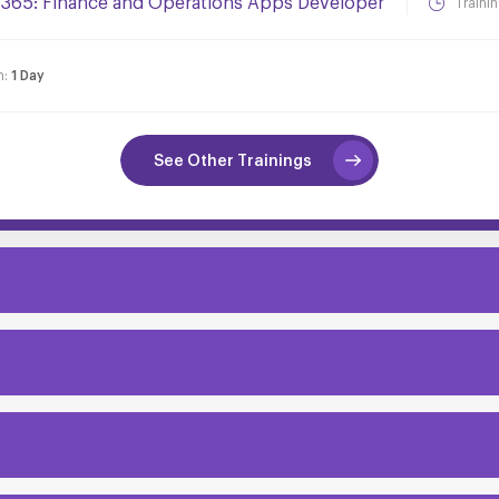
365: Finance and Operations Apps Developer
Traini
n:
1 Day
See Other Trainings