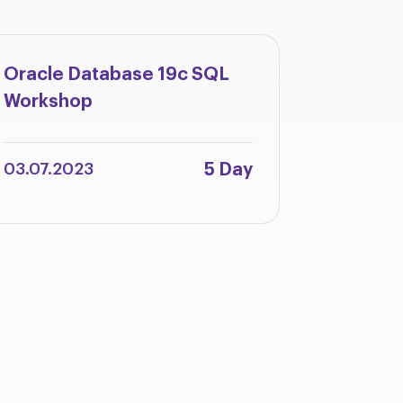
Oracle Database 19c SQL
Oracle 
Workshop
Integra
Adminis
5 Day
03.07.2023
12.06.2