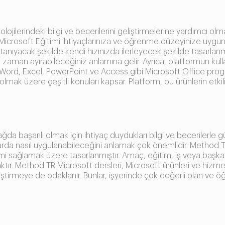
jilerindeki bilgi ve becerilerini geliştirmelerine yardımcı olmak
R Microsoft Eğitimi ihtiyaçlarınıza ve öğrenme düzeyinize uygun
nıyacak şekilde kendi hızınızda ilerleyecek şekilde tasarlanmış
aman ayırabileceğiniz anlamına gelir. Ayrıca, platformun kull
mi Word, Excel, PowerPoint ve Access gibi Microsoft Office pro
mak üzere çeşitli konuları kapsar. Platform, bu ürünlerin etkili bi
ağda başarılı olmak için ihtiyaç duydukları bilgi ve becerilerle 
larda nasıl uygulanabileceğini anlamak çok önemlidir. Method TR
sağlamak üzere tasarlanmıştır. Amaç, eğitim, iş veya başka he
aktır. Method TR Microsoft dersleri, Microsoft ürünleri ve hizm
irmeye de odaklanır. Bunlar, işyerinde çok değerli olan ve öğr