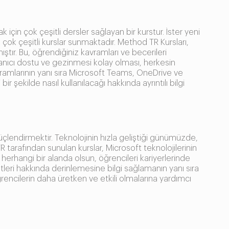
 için çok çeşitli dersler sağlayan bir kurstur. İster yeni
 çok çeşitli kurslar sunmaktadır. Method TR Kursları,
tır. Bu, öğrendiğiniz kavramları ve becerileri
anıcı dostu ve gezinmesi kolay olması, herkesin
gramlarının yanı sıra Microsoft Teams, OneDrive ve
r şekilde nasıl kullanılacağı hakkında ayrıntılı bilgi
güçlendirmektir. Teknolojinin hızla geliştiği günümüzde,
 tarafından sunulan kurslar, Microsoft teknolojilerinin
rhangi bir alanda olsun, öğrencileri kariyerlerinde
etleri hakkında derinlemesine bilgi sağlamanın yanı sıra
encilerin daha üretken ve etkili olmalarına yardımcı