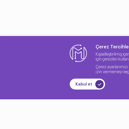
Çerez Tercihler
Kişiselleştirilmiş iç
için çerezleri kulla
Çerez ayarlarımızı 
izin vermemeyi seçe
Kabul et