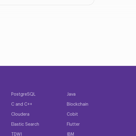
PostgreSQL
Java
C and C++
Blockchain
Cloudera
Cobit
Elastic Search
Flutter
TDWI
IBM