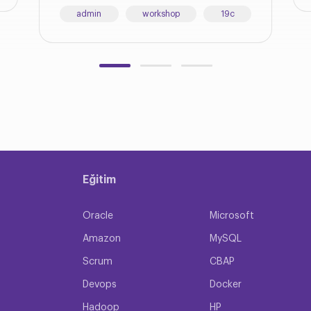
admin
workshop
19c
Eğitim
Oracle
Microsoft
Amazon
MySQL
Scrum
CBAP
Devops
Docker
Hadoop
HP