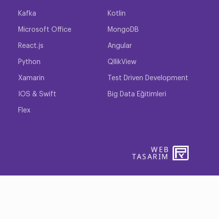
Kafka
Kotlin
Microsoft Office
MongoDB
React.js
Angular
Python
QllikView
Xamarin
Test Driven Development
IOS & Swift
Big Data Eğitimleri
Flex
WEB
PENTA
TASARIM
YAZIL