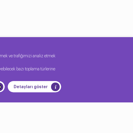
tirmek ve trafiğimizi analiz etmek
yebilecek bazı toplama türlerine
Detayları göster