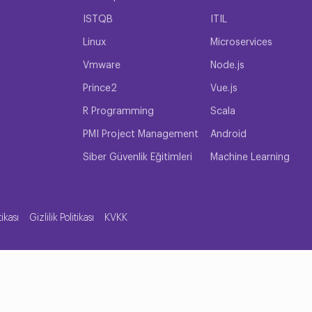
ISTQB
ITIL
Linux
Microservices
Vmware
Node.js
Prince2
Vue.js
R Programming
Scala
PMI Project Management
Android
Siber Güvenlik Eğitimleri
Machine Learning
tikası
Gizlilik Politikası
KVKK