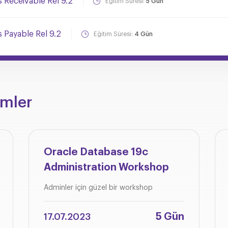
Receivable Rel 9.2
Eğitim Süresi:
5 Gün
 Payable Rel 9.2
Eğitim Süresi:
4 Gün
imler
Oracle Database 19c
Administration Workshop
Adminler için güzel bir workshop
5 Gün
17.07.2023