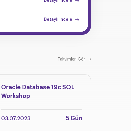
Detaylı incele
Detaylı incele
Takvimleri Gör
Oracle Database 19c SQL
Oracle 
Workshop
Integra
Adminis
5 Gün
03.07.2023
12.06.2