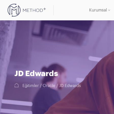
Kurumsal
Oracle 
Veritab
JD Edwards
Eğitimler
Oracle
JD Edwards