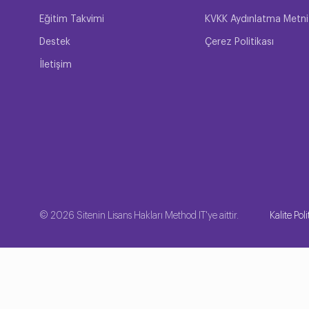
Eğitim Takvimi
KVKK Aydınlatma Metni
Destek
Çerez Politikası
İletişim
© 2026 Sitenin Lisans Hakları Method IT'ye aittir.
Kalite Poli