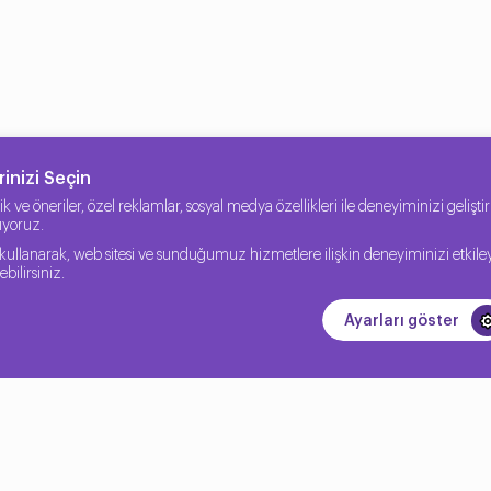
inizi Seçin
erik ve öneriler, özel reklamlar, sosyal medya özellikleri ile deneyiminizi geliş
nıyoruz.
kullanarak, web sitesi ve sunduğumuz hizmetlere ilişkin deneyiminizi etkile
bilirsiniz.
Ayarları göster