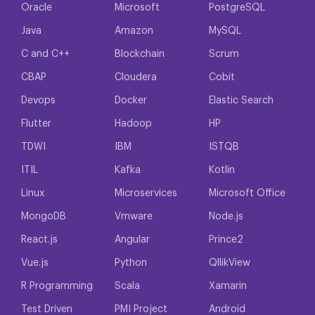
Oracle
Microsoft
PostgreSQL
Java
Amazon
MySQL
C and C++
Blockchain
Scrum
CBAP
Cloudera
Cobit
Devops
Docker
Elastic Search
Flutter
Hadoop
HP
TDWI
IBM
ISTQB
ITIL
Kafka
Kotlin
Linux
Microservices
Microsoft Office
MongoDB
Vmware
Node.js
React.js
Angular
Prince2
Vue.js
Python
QllikView
R Programming
Scala
Xamarin
Test Driven
PMI Project
Android