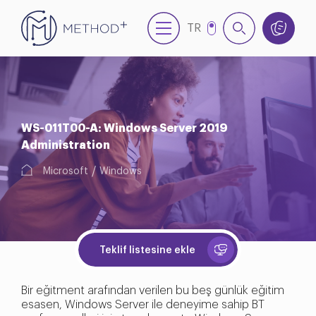
TR
EN
WS-011T00-A: Windows Server 2019
Administration
Microsoft
Windows
Teklif listesine ekle
Bir eğitment arafından verilen bu beş günlük eğitim
esasen, Windows Server ile deneyime sahip BT