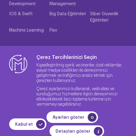
Development
Management
IOS & Swift
Big Data Eğitimleri
Siber Güvenlik
Eğitimleri
Machine Learning
Flex
Çerez Tercihlerinizi Seçin
Kişiselleştirilmiş içerik ve öneriler, özel reklamlar,
sosyal medya özellikleri ile deneyiminizi
geliştirmek ve trafiğimizi analiz etmek için
çerezleri kullanıyoruz.
Çerez ayarlarımızı kullanarak, web sitesi ve
sunduğumuz hizmetlere ilişkin deneyiminizi
etkileyebilecek bazı toplama türlerine izin
vermemeyi seçebilirsiniz.
© 2026 Sitenin Lisans Hakları Method IT'ye aittir.
Ayarları göster
Kalite Politikası
Gizlilik Politikası
KVKK
Kabul et
WEB
PENTA
Detayları göster
TASARIM
YAZILIM