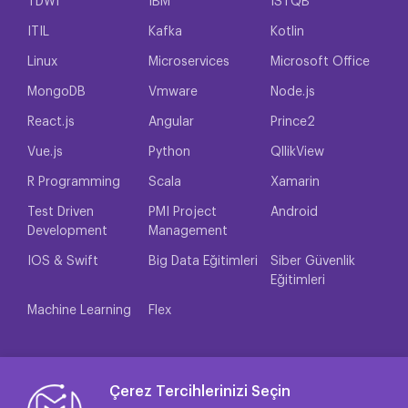
TDWI
IBM
ISTQB
ITIL
Kafka
Kotlin
Linux
Microservices
Microsoft Office
MongoDB
Vmware
Node.js
React.js
Angular
Prince2
Vue.js
Python
QllikView
R Programming
Scala
Xamarin
Test Driven
PMI Project
Android
Development
Management
IOS & Swift
Big Data Eğitimleri
Siber Güvenlik
Eğitimleri
Machine Learning
Flex
Çerez Tercihlerinizi Seçin