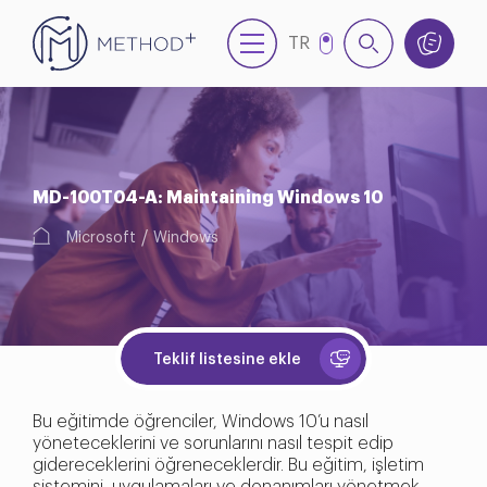
TR
EN
MD-100T04-A: Maintaining Windows 10
Microsoft
Windows
Teklif listesine ekle
Bu eğitimde öğrenciler, Windows 10’u nasıl
yöneteceklerini ve sorunlarını nasıl tespit edip
gidereceklerini öğreneceklerdir. Bu eğitim, işletim