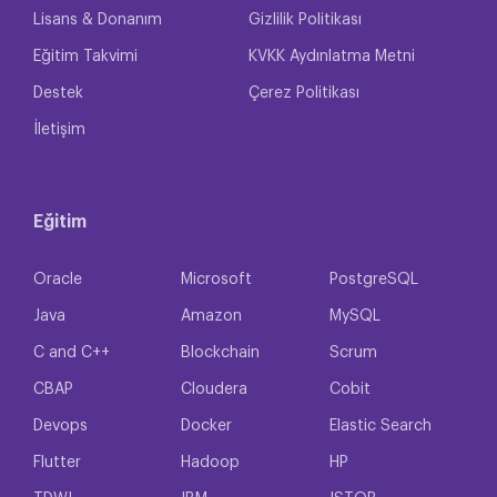
Lisans & Donanım
Gizlilik Politikası
Eğitim Takvimi
KVKK Aydınlatma Metni
Destek
Çerez Politikası
İletişim
Eğitim
Oracle
Microsoft
PostgreSQL
Java
Amazon
MySQL
C and C++
Blockchain
Scrum
CBAP
Cloudera
Cobit
Devops
Docker
Elastic Search
Flutter
Hadoop
HP