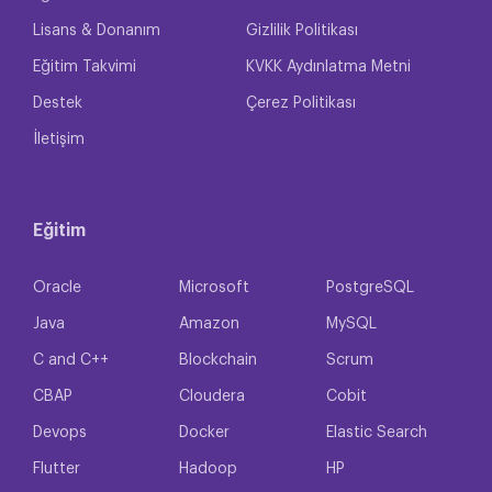
Lisans & Donanım
Gizlilik Politikası
Eğitim Takvimi
KVKK Aydınlatma Metni
Destek
Çerez Politikası
İletişim
Eğitim
Oracle
Microsoft
PostgreSQL
Java
Amazon
MySQL
C and C++
Blockchain
Scrum
CBAP
Cloudera
Cobit
Devops
Docker
Elastic Search
Flutter
Hadoop
HP