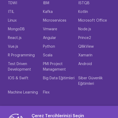
TDWI
IBM
ISTQB
ITIL
Kafka
Kotlin
Linux
Microservices
Microsoft Office
MongoDB
Vmware
Node.js
React.js
Angular
Prince2
Vue.js
Python
QllikView
R Programming
Scala
Xamarin
Test Driven
PMI Project
Android
Development
Management
IOS & Swift
Big Data Eğitimleri
Siber Güvenlik
Eğitimleri
Machine Learning
Flex
Çerez Tercihlerinizi Seçin