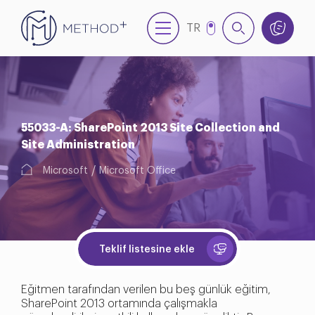
TR
EN
55033-A: SharePoint 2013 Site Collection and
Site Administration
Microsoft
Microsoft Office
Teklif listesine ekle
Eğitmen tarafından verilen bu beş günlük eğitim,
SharePoint 2013 ortamında çalışmakla