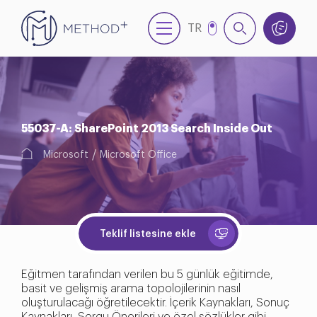
TR
EN
55037-A: SharePoint 2013 Search Inside Out
Microsoft
Microsoft Office
Teklif listesine ekle
Eğitmen tarafından verilen bu 5 günlük eğitimde,
basit ve gelişmiş arama topolojilerinin nasıl
oluşturulacağı öğretilecektir. İçerik Kaynakları, Sonuç