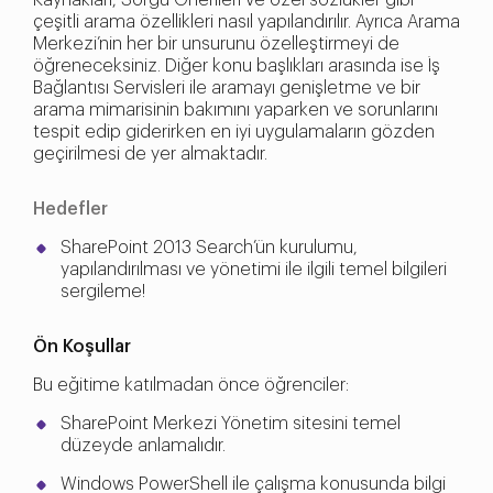
Kaynakları, Sorgu Önerileri ve özel sözlükler gibi
çeşitli arama özellikleri nasıl yapılandırılır. Ayrıca Arama
Merkezi’nin her bir unsurunu özelleştirmeyi de
öğreneceksiniz. Diğer konu başlıkları arasında ise İş
Bağlantısı Servisleri ile aramayı genişletme ve bir
arama mimarisinin bakımını yaparken ve sorunlarını
tespit edip giderirken en iyi uygulamaların gözden
geçirilmesi de yer almaktadır.
Hedefler
SharePoint 2013 Search’ün kurulumu,
yapılandırılması ve yönetimi ile ilgili temel bilgileri
sergileme!
Ön Koşullar
Bu eğitime katılmadan önce öğrenciler:
SharePoint Merkezi Yönetim sitesini temel
düzeyde anlamalıdır.
Windows PowerShell ile çalışma konusunda bilgi