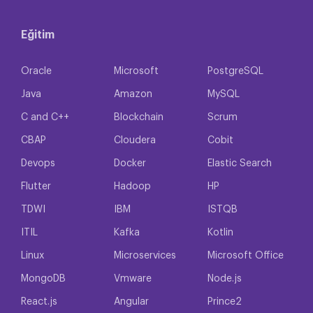
Eğitim
Oracle
Microsoft
PostgreSQL
Java
Amazon
MySQL
C and C++
Blockchain
Scrum
CBAP
Cloudera
Cobit
Devops
Docker
Elastic Search
Flutter
Hadoop
HP
TDWI
IBM
ISTQB
ITIL
Kafka
Kotlin
Linux
Microservices
Microsoft Office
MongoDB
Vmware
Node.js
React.js
Angular
Prince2