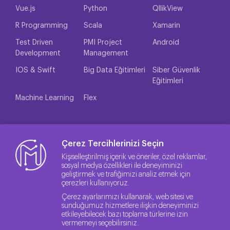
Vue.js
Python
QllikView
R Programming
Scala
Xamarin
Test Driven
PMI Project
Android
Development
Management
IOS & Swift
Big Data Eğitimleri
Siber Güvenlik
Eğitimleri
Machine Learning
Flex
Çerez Tercihlerinizi Seçin
Kişiselleştirilmiş içerik ve öneriler, özel reklamlar,
sosyal medya özellikleri ile deneyiminizi
geliştirmek ve trafiğimizi analiz etmek için
çerezleri kullanıyoruz.
Çerez ayarlarımızı kullanarak, web sitesi ve
sunduğumuz hizmetlere ilişkin deneyiminizi
etkileyebilecek bazı toplama türlerine izin
vermemeyi seçebilirsiniz.