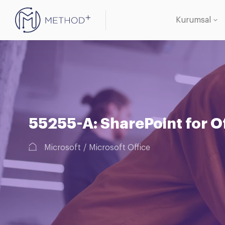
Kurumsal
Oracle 
Veritab
55255-A: SharePoint for O
Microsoft
Microsoft Office