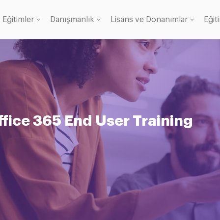
Eğitimler
Danışmanlık
Lisans ve Donanımlar
Eğit
Lisans
anı
ffice 365 End User Training