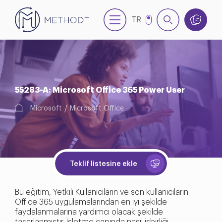
TR
EN
55283-A: Microsoft Office 365 Power User
Microsoft
Microsoft Office
Teklif listesine ekle
Bu eğitim, Yetkili Kullanıcıların ve son kullanıcıların
Office 365 uygulamalarından en iyi şekilde
faydalanmalarına yardımcı olacak şekilde