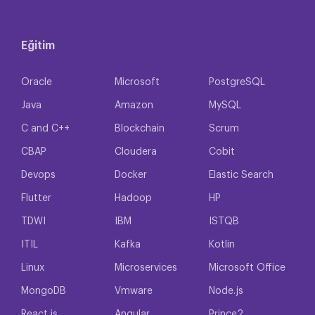
Eğitim
Oracle
Microsoft
PostgreSQL
Java
Amazon
MySQL
C and C++
Blockchain
Scrum
CBAP
Cloudera
Cobit
Devops
Docker
Elastic Search
Flutter
Hadoop
HP
TDWI
IBM
ISTQB
ITIL
Kafka
Kotlin
Linux
Microservices
Microsoft Office
MongoDB
Vmware
Node.js
React.js
Angular
Prince2