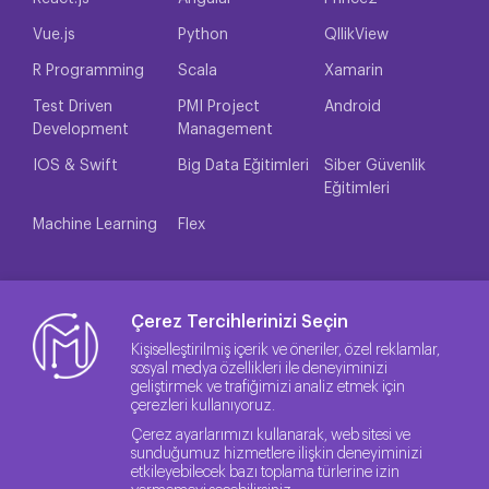
Vue.js
Python
QllikView
R Programming
Scala
Xamarin
Test Driven
PMI Project
Android
Development
Management
IOS & Swift
Big Data Eğitimleri
Siber Güvenlik
Eğitimleri
Machine Learning
Flex
Çerez Tercihlerinizi Seçin
Kişiselleştirilmiş içerik ve öneriler, özel reklamlar,
sosyal medya özellikleri ile deneyiminizi
geliştirmek ve trafiğimizi analiz etmek için
çerezleri kullanıyoruz.
Çerez ayarlarımızı kullanarak, web sitesi ve
sunduğumuz hizmetlere ilişkin deneyiminizi
etkileyebilecek bazı toplama türlerine izin