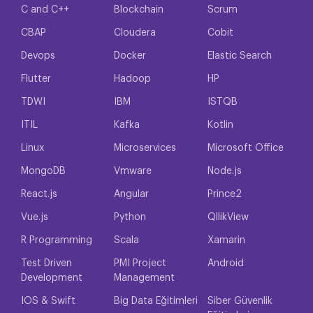
C and C++
Blockchain
Scrum
CBAP
Cloudera
Cobit
Devops
Docker
Elastic Search
Flutter
Hadoop
HP
TDWI
IBM
ISTQB
ITIL
Kafka
Kotlin
Linux
Microservices
Microsoft Office
MongoDB
Vmware
Node.js
React.js
Angular
Prince2
Vue.js
Python
QllikView
R Programming
Scala
Xamarin
Test Driven
PMI Project
Android
Development
Management
IOS & Swift
Big Data Eğitimleri
Siber Güvenlik