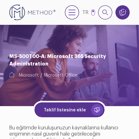
TR
EN
MS-500T00-A: Microsoft 365 Security
Administration
Microsoft
Microsoft Office
Teklif listesine ekle
Bu eğitimde kuruluşunuzun kaynaklarına kullanıcı
erişiminin nasıl güvenli hale getirileceğini