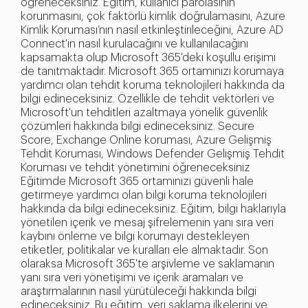
öğreneceksiniz. Eğitim, kullanıcı parolasının
korunmasını, çok faktörlü kimlik doğrulamasını, Azure
Kimlik Koruması’nın nasıl etkinleştirileceğini, Azure AD
Connect'in nasıl kurulacağını ve kullanılacağını
kapsamakta olup Microsoft 365'deki koşullu erişimi
de tanıtmaktadır. Microsoft 365 ortamınızı korumaya
yardımcı olan tehdit koruma teknolojileri hakkında da
bilgi edineceksiniz. Özellikle de tehdit vektörleri ve
Microsoft'un tehditleri azaltmaya yönelik güvenlik
çözümleri hakkında bilgi edineceksiniz. Secure
Score, Exchange Online koruması, Azure Gelişmiş
Tehdit Koruması, Windows Defender Gelişmiş Tehdit
Koruması ve tehdit yönetimini öğreneceksiniz
Eğitimde Microsoft 365 ortamınızı güvenli hale
getirmeye yardımcı olan bilgi koruma teknolojileri
hakkında da bilgi edineceksiniz. Eğitim, bilgi haklarıyla
yönetilen içerik ve mesaj şifrelemenin yanı sıra veri
kaybını önleme ve bilgi korumayı destekleyen
etiketler, politikalar ve kuralları ele almaktadır. Son
olaraksa Microsoft 365'te arşivleme ve saklamanın
yanı sıra veri yönetişimi ve içerik aramaları ve
araştırmalarının nasıl yürütüleceği hakkında bilgi
edineceksiniz. Bu eğitim, veri saklama ilkelerini ve