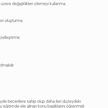
üzere değişiklikleri izlemeyi kullanma.
eri oluşturma.
özelleştirme.
lmalıdır:
de becerilere sahip olup daha ileri düzeydeki
 eğitimde ele alınan konu başlıklarını öğrenmek