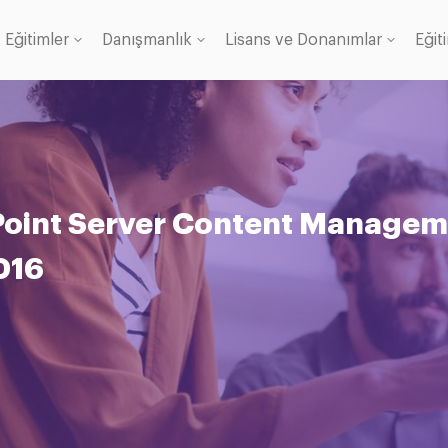
Eğitimler
Danışmanlık
Lisans ve Donanımlar
Eğit
Lisans
anı
Point Server Content Manage
016