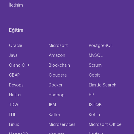
İletişim
Eğitim
Oracle
Microsoft
PostgreSQL
Java
Amazon
MySQL
C and C++
Blockchain
Scrum
CBAP
Cloudera
Cobit
Devops
Docker
Elastic Search
Flutter
Hadoop
HP
TDWI
IBM
ISTQB
ITIL
Kafka
Kotlin
Linux
Microservices
Microsoft Office