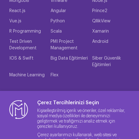
MongoDB
Vmware
Node.js
React.js
Angular
Prince2
Vue.js
Python
QllikView
R Programming
Scala
Xamarin
Test Driven
PMI Project
Android
Development
Management
IOS & Swift
Big Data Eğitimleri
Siber Güvenlik
Eğitimleri
Machine Learning
Flex
Çerez Tercihlerinizi Seçin
Kişiselleştirilmiş içerik ve öneriler, özel reklamlar,
sosyal medya özellikleri ile deneyiminizi
geliştirmek ve trafiğimizi analiz etmek için
çerezleri kullanıyoruz.
Çerez ayarlarımızı kullanarak, web sitesi ve