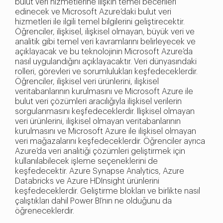
bulut veri hizmetlerine ilişkin temel becerileri
edinecek ve Microsoft Azure’daki bulut veri
hizmetleri ile ilgili temel bilgilerini geliştirecektir.
Öğrenciler, ilişkisel, ilişkisel olmayan, büyük veri ve
analitik gibi temel veri kavramlarını belirleyecek ve
açıklayacak ve bu teknolojinin Microsoft Azure’da
nasıl uygulandığını açıklayacaktır. Veri dünyasındaki
rolleri, görevleri ve sorumlulukları keşfedeceklerdir.
Öğrenciler, ilişkisel veri ürünlerini, ilişkisel
veritabanlarının kurulmasını ve Microsoft Azure ile
bulut veri çözümleri aracılığıyla ilişkisel verilerin
sorgulanmasını keşfedeceklerdir. İlişkisel olmayan
veri ürünlerini, ilişkisel olmayan veritabanlarının
kurulmasını ve Microsoft Azure ile ilişkisel olmayan
veri mağazalarını keşfedeceklerdir. Öğrenciler ayrıca
Azure’da veri analitiği çözümleri geliştirmek için
kullanılabilecek işleme seçeneklerini de
keşfedecektir. Azure Synapse Analytics, Azure
Databricks ve Azure HDInsight ürünlerini
keşfedeceklerdir. Geliştirme blokları ve birlikte nasıl
çalıştıkları dahil Power BI’nın ne olduğunu da
öğreneceklerdir.