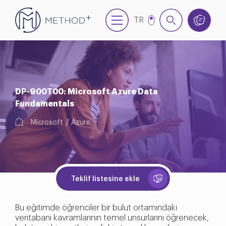
TR
EN
DP-900T00: Microsoft Azure Data
Fundamentals
Microsoft
Azure
Teklif listesine ekle
Bu eğitimde öğrenciler bir bulut ortamındaki
veritabanı kavramlarının temel unsurlarını öğrenecek,