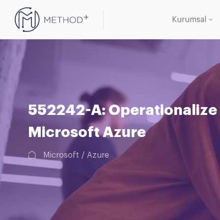
Kurumsal
Oracle 
Veritab
552242-A: Operationalize 
Microsoft Azure
Microsoft
Azure