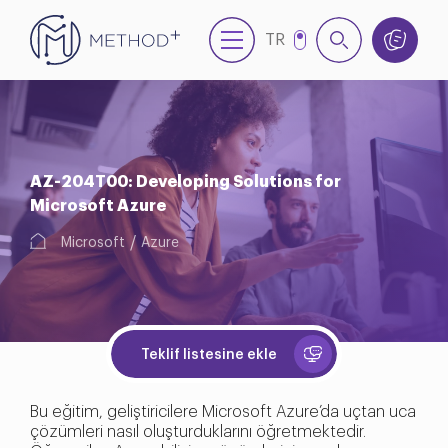
TR
EN
AZ-204T00: Developing Solutions for
Microsoft Azure
Microsoft
Azure
Teklif listesine ekle
Bu eğitim, geliştiricilere Microsoft Azure’da uçtan uca
çözümleri nasıl oluşturduklarını öğretmektedir.