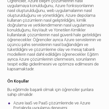
Öğrenciler, Azure bilişim çözümlerinin nasıl
uygulamaya konulduğunu, Azure fonksiyonlarının
nasıl oluşturulduğunu, web uygulamalarının nasıl
oluşturulduğunu ve yönetildiğini, Azure depolama
kullanan çözümlerin nasıl geliştirildiğini, kimlik
doğrulama ve yetkilendirmenin nasıl uygulamaya
konulduğunu, KeyVault ve Yönetilen Kimlikler
kullanılarak çözümlerinin nasıl güvenli hale getirildiğini
öğrenecekler. Öğrenciler ayrıca Azure servislerinin ve
üçüncü şahıs servislerinin nasıl bağlandığını ve
tüketildiğini ve çözümlerine olay ve mesaj tabanlı
modellerin nasıl dahil edildiğini öğrenecekler. Eğitim
ayrıca Azure çözümlerinin izlenmesini, sorunlarının
tespit edilip giderilmesini ve optimize edilmesini de
kapsamaktadır.
Ön Koşullar
Bu eğitimde başarılı olmak için öğrenciler şunlara
sahip olmalıdır:
Azure IaaS ve PaaS çözümlerinde ve Azure
Portalında uygulama deneyimi.