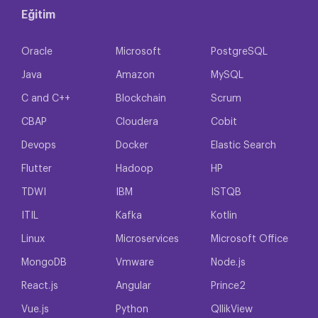
Eğitim
Oracle
Microsoft
PostgreSQL
Java
Amazon
MySQL
C and C++
Blockchain
Scrum
CBAP
Cloudera
Cobit
Devops
Docker
Elastic Search
Flutter
Hadoop
HP
TDWI
IBM
ISTQB
ITIL
Kafka
Kotlin
Linux
Microservices
Microsoft Office
MongoDB
Vmware
Node.js
React.js
Angular
Prince2
Vue.js
Python
QllikView