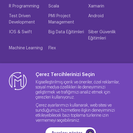
R Programming
Scala
Xamarin
Test Driven
PMI Project
Android
Development
Management
IOS & Swift
Big Data Eğitimleri
Siber Güvenlik
Eğitimleri
Machine Learning
Flex
Çerez Tercihlerinizi Seçin
Kişiselleştirilmiş içerik ve öneriler, özel reklamlar,
sosyal medya özellikleri ile deneyiminizi
geliştirmek ve trafiğimizi analiz etmek için
çerezleri kullanıyoruz.
Çerez ayarlarımızı kullanarak, web sitesi ve
sunduğumuz hizmetlere ilişkin deneyiminizi
etkileyebilecek bazı toplama türlerine izin
vermemeyi seçebilirsiniz.
© 2026 Sitenin Lisans Hakları Method IT'ye aittir.